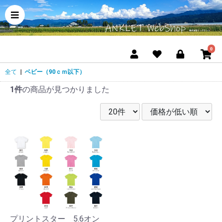
0
全て
|
ベビー（90ｃｍ以下）
1件
の商品が見つかりました
プリントスター 5.6オン