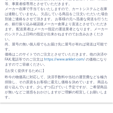
等、事業者様専用とさせていただきます。
メーカー在庫で手当てをいたしますので、カートシステムと在庫
は連動していません。 欠品している商品をご注文いただいた場合
別途ご連絡をさせて頂きます。 お客様の元へ迅速な発送を行うた
め、銀行振り込み確認後メーカー倉庫より直送とさせていただき
ます。 配送業者はメーカー指定の運送業者となります。メーカー
のシステム上日時の指定が出来かねますのでお含みおきくださ
い。
尚、屋号の無い個人様でもお届け先に屋号が有れば発送は可能で
す。
価格はこのサイトでのご注文とさせていただきます。他の決済や
FAX,電話等でのご注文は
https://www.anklet.com/
の価格になり
ますのでご容赦ください。
【お安く提供するために】
昨今の物価高に対応して、決済手数料や当社の運営費などを極力
排除し、その原資をお客様に還元し価格を決めています。 商品も
絞り込んでいます。少しずつ広げていく予定ですが、ご希望商品
が無いなどご迷惑をおかけしますがご理解の程宜しくお願いしま
す。