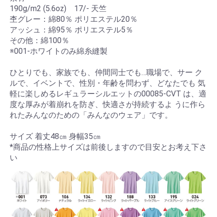
190g/m2 (5.6oz) 17/- 天竺
杢グレー：綿80％ ポリエステル20％
アッシュ：綿95％ ポリエステル5％
その他：綿100％
※001-ホワイトのみ綿糸縫製
ひとりでも、家族でも、仲間同士でも…職場で、サー ク
ルで、イベントで、性別・年齢を問わず、どなたでも 気
軽に楽しめるレギュラーシルエットの00085-CVT は、適
度な厚みが着崩れを防ぎ、快適さが持続するよ うに作ら
れたみんなのための「みんなのウェア」です。
サイズ 着丈48㎝ 身幅35㎝
*商品の性格上サイズは前後しますので目安とお考え下さ
い